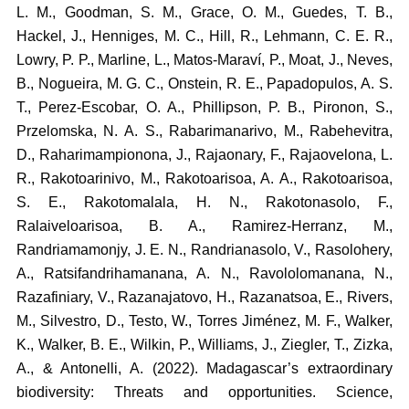
L. M., Goodman, S. M., Grace, O. M., Guedes, T. B.,
Hackel, J., Henniges, M. C., Hill, R., Lehmann, C. E. R.,
Lowry, P. P., Marline, L., Matos-Maraví, P., Moat, J., Neves,
B., Nogueira, M. G. C., Onstein, R. E., Papadopulos, A. S.
T., Perez-Escobar, O. A., Phillipson, P. B., Pironon, S.,
Przelomska, N. A. S., Rabarimanarivo, M., Rabehevitra,
D., Raharimampionona, J., Rajaonary, F., Rajaovelona, L.
R., Rakotoarinivo, M., Rakotoarisoa, A. A., Rakotoarisoa,
S. E., Rakotomalala, H. N., Rakotonasolo, F.,
Ralaiveloarisoa, B. A., Ramirez-Herranz, M.,
Randriamamonjy, J. E. N., Randrianasolo, V., Rasolohery,
A., Ratsifandrihamanana, A. N., Ravololomanana, N.,
Razafiniary, V., Razanajatovo, H., Razanatsoa, E., Rivers,
M., Silvestro, D., Testo, W., Torres Jiménez, M. F., Walker,
K., Walker, B. E., Wilkin, P., Williams, J., Ziegler, T., Zizka,
A., & Antonelli, A. (2022). Madagascar’s extraordinary
biodiversity: Threats and opportunities. Science,