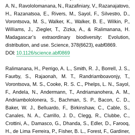
A. N., Ravololomanana, N., Razafiniary, V., Razanajatovo,
H., Razanatsoa, E., Rivers, M., Sayol, F., Silvestro, D.,
Vorontsova, M. S., Walker, K., Walker, B. E., Wilkin, P.,
Williams, J., Ziegler, T., Zizka, A., & Ralimanana, H.
Madagascar’s extraordinary biodiversity: Evolution,
distribution, and use. Science, 378(6623), eabf0869.
DOI:
10.1126/science.abf0869
Ralimanana, H., Perrigo, A. L., Smith, R. J., Borrell, J. S.,
Faurby, S., Rajaonah, M. T., Randriamboavonjy, T.,
Vorontsova, M. S., Cooke, R. S. C., Phelps, L. N., Sayol,
F., Andela, N., Andermann, T., Andriamanohera, A. M.,
Andriambololonera, S., Bachman, S. P., Bacon, C. D.,
Baker, W. J., Belluardo, F., Birkinshaw, C., Cable, S.,
Canales, N. A., Carrillo, J. D., Clegg, R., Clubbe, C.,
Crottini, A., Damasco, G., Dhanda, S., Edler, D., Farooq,
H., de Lima Ferreira, P., Fisher, B. L., Forest, F., Gardiner,