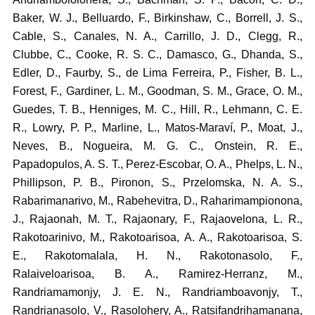
Baker, W. J., Belluardo, F., Birkinshaw, C., Borrell, J. S.,
Cable, S., Canales, N. A., Carrillo, J. D., Clegg, R.,
Clubbe, C., Cooke, R. S. C., Damasco, G., Dhanda, S.,
Edler, D., Faurby, S., de Lima Ferreira, P., Fisher, B. L.,
Forest, F., Gardiner, L. M., Goodman, S. M., Grace, O. M.,
Guedes, T. B., Henniges, M. C., Hill, R., Lehmann, C. E.
R., Lowry, P. P., Marline, L., Matos-Maraví, P., Moat, J.,
Neves, B., Nogueira, M. G. C., Onstein, R. E.,
Papadopulos, A. S. T., Perez-Escobar, O. A., Phelps, L. N.,
Phillipson, P. B., Pironon, S., Przelomska, N. A. S.,
Rabarimanarivo, M., Rabehevitra, D., Raharimampionona,
J., Rajaonah, M. T., Rajaonary, F., Rajaovelona, L. R.,
Rakotoarinivo, M., Rakotoarisoa, A. A., Rakotoarisoa, S.
E., Rakotomalala, H. N., Rakotonasolo, F.,
Ralaiveloarisoa, B. A., Ramirez-Herranz, M.,
Randriamamonjy, J. E. N., Randriamboavonjy, T.,
Randrianasolo, V., Rasolohery, A., Ratsifandrihamanana,