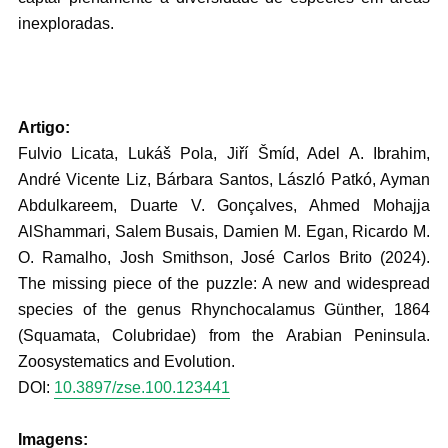
inexploradas.
Artigo:
Fulvio Licata, Lukáš Pola, Jiří Šmíd, Adel A. Ibrahim,
André Vicente Liz, Bárbara Santos, László Patkó, Ayman
Abdulkareem, Duarte V. Gonçalves, Ahmed Mohajja
AlShammari, Salem Busais, Damien M. Egan, Ricardo M.
O. Ramalho, Josh Smithson, José Carlos Brito (2024).
The missing piece of the puzzle: A new and widespread
species of the genus Rhynchocalamus Günther, 1864
(Squamata, Colubridae) from the Arabian Peninsula.
Zoosystematics and Evolution.
DOI:
10.3897/zse.100.123441
Imagens: